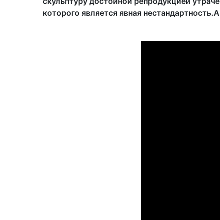
скульптуру достойной репродукцией утрачен
которого является явная нестандартность.А