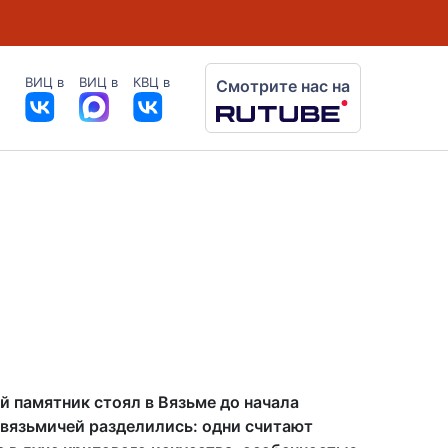
ВИЦ в
ВИЦ в
КВЦ в
Смотрите нас на
й памятник стоял в Вязьме до начала
 вязьмичей разделились: одни считают