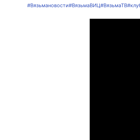
#Вязьмановости
#ВязьмаВИЦ
#ВязьмаТВ
#клу