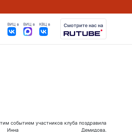
ВИЦ в
ВИЦ в
КВЦ в
Смотрите нас на
 этим событием участников клуба поздравила
на Демидова.