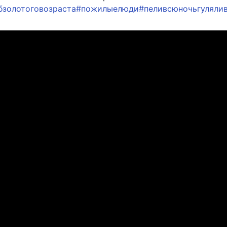
бзолотоговозраста
#пожилыелюди
#пеливсюночьгуляли