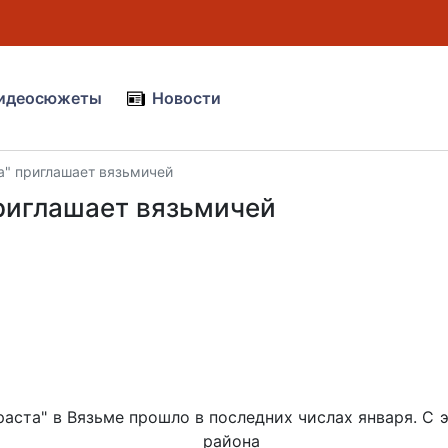
идеосюжеты
Новости
та" приглашает вязьмичей
приглашает вязьмичей
аста" в Вязьме прошло в последних числах января. С
ского района Ин