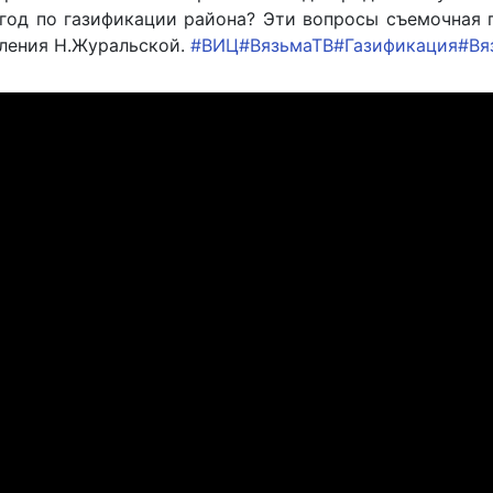
 год по газификации района? Эти вопросы съемочная
еления Н.Журальской.
#ВИЦ
#ВязьмаТВ
#Газификация
#Вя