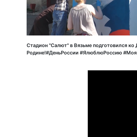
Стадион "Салют" в Вязьме подготовился ко
Родине!#ДеньРоссии #ЯлюблюРоссию #Мо