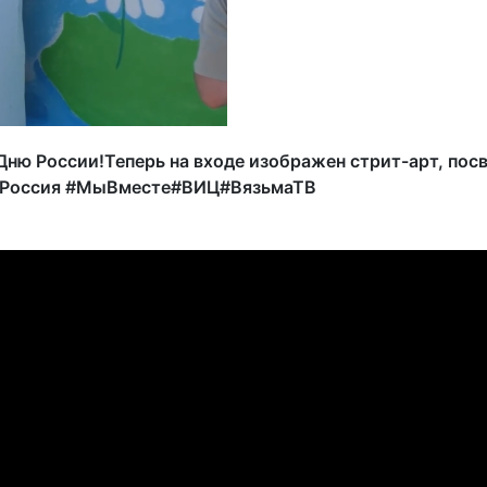
 Дню России!Теперь на входе изображен стрит-арт, по
яРоссия #МыВместе#ВИЦ#ВязьмаТВ