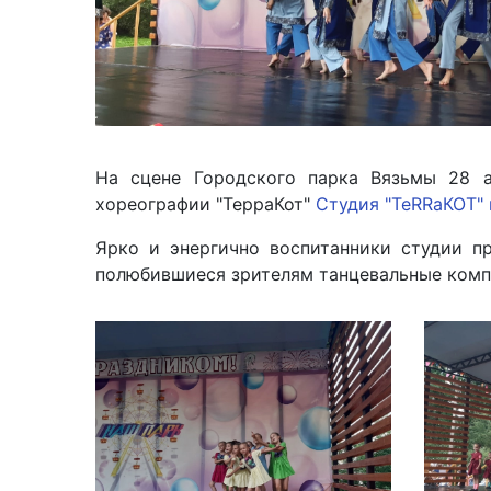
На сцене Городского парка Вязьмы 28 ав
хореографии "ТерраКот"
Студия "TeRRaКОТ" 
Ярко и энергично воспитанники студии п
полюбившиеся зрителям танцевальные компо