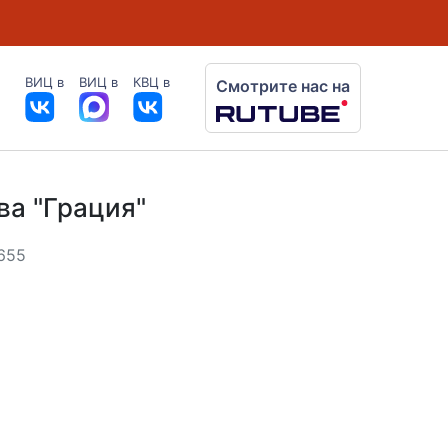
ВИЦ в
ВИЦ в
КВЦ в
Смотрите нас на
ва "Грация"
 655