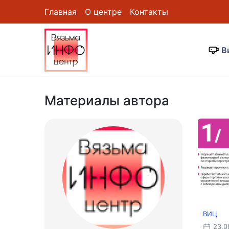
Главная
О центре
Контакты
В
Материалы автора
ВИЦ
23.0